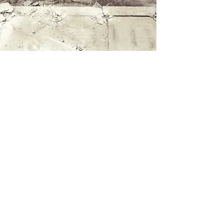
ViaVia
Markt 10
4571 BG Axel
Egbert@viaviabv.nl
+316 10 67 80 50
Enkel op afspraak
•
Maandag t/m vrijdag 8:30 - 17:00 uur
•
Zaterdag en zondag gesloten