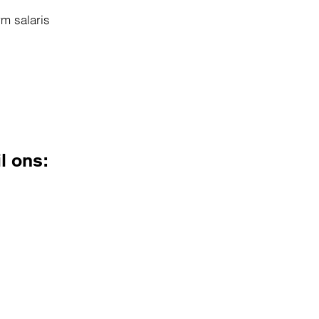
rm salaris
l ons: